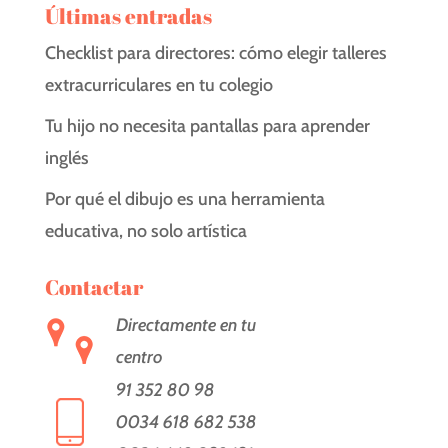
Últimas entradas
Checklist para directores: cómo elegir talleres
extracurriculares en tu colegio
Tu hijo no necesita pantallas para aprender
inglés
Por qué el dibujo es una herramienta
educativa, no solo artística
Contactar
Directamente en tu
centro
91 352 80 98
0034 618 682 538