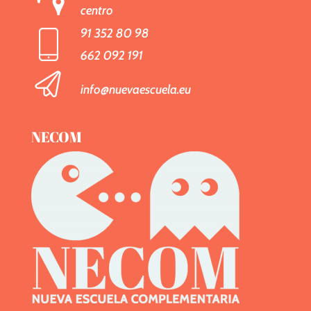
centro
91 352 80 98
662 092 191
info@nuevaescuela.eu
NECOM